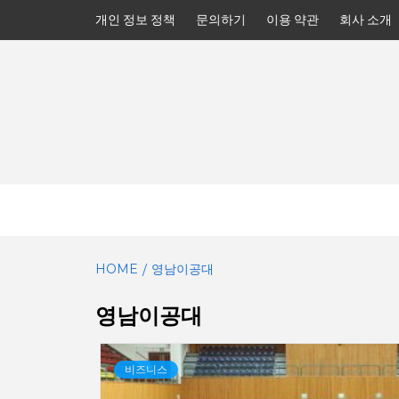
Skip
개인 정보 정책
문의하기
이용 약관
회사 소개
to
content
HOME
영남이공대
영남이공대
비즈니스