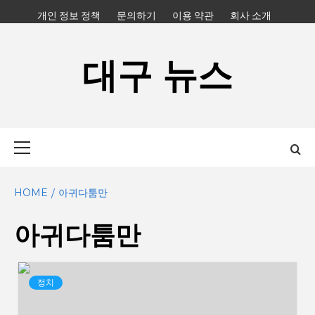
Skip
개인 정보 정책
문의하기
이용 약관
회사 소개
to
content
대구 뉴스
Primary
Menu
HOME
아귀다툼만
아귀다툼만
정치