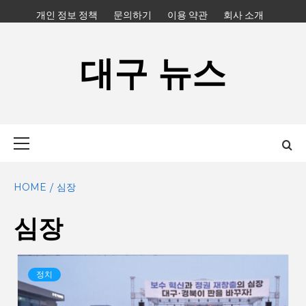
Skip
개인 정보 정책
문의하기
이용 약관
회사 소개
to
content
대구 뉴스
Primary
Menu
HOME
심장
심장
정치