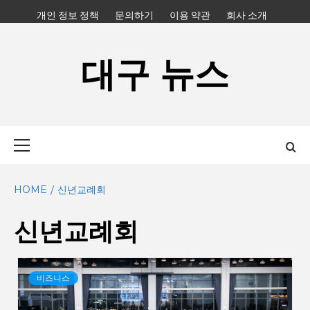
Skip
개인 정보 정책
문의하기
이용 약관
회사 소개
to
content
대구 뉴스
Primary
Menu
HOME
신년교례회
신년교례회
비즈니스