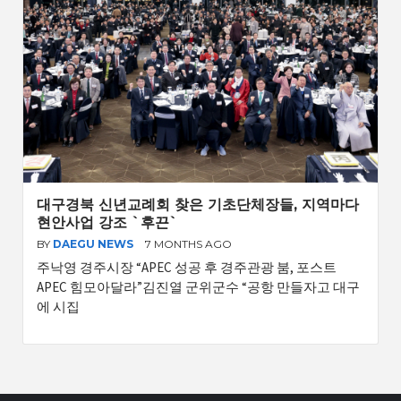
대구경북 신년교례회 찾은 기초단체장들, 지역마다
현안사업 강조 `후끈`
BY
DAEGU NEWS
7 MONTHS AGO
주낙영 경주시장 “APEC 성공 후 경주관광 붐, 포스트
APEC 힘모아달라”김진열 군위군수 “공항 만들자고 대구
에 시집