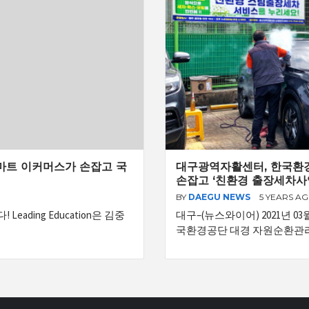
 월마트 이커머스가 손잡고 국
대구광역자활센터, 한국환
손잡고 ‘친환경 출장세차사
BY
DAEGU NEWS
5 YEARS A
ding Education은 김중
대구–(뉴스와이어) 2021년 
국환경공단 대경 자원순환관리