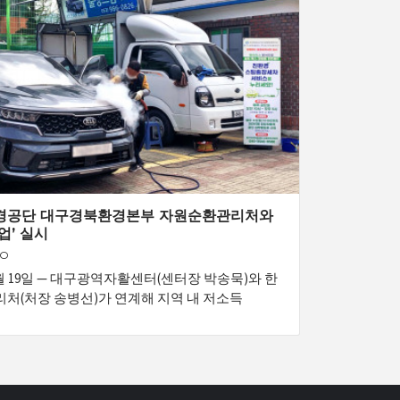
경공단 대구경북환경본부 자원순환관리처와
업’ 실시
GO
03월 19일 — 대구광역자활센터(센터장 박송묵)와 한
처(처장 송병선)가 연계해 지역 내 저소득