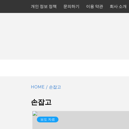
Skip
개인 정보 정책
문의하기
이용 약관
회사 소개
to
content
HOME
손잡고
손잡고
보도 자료