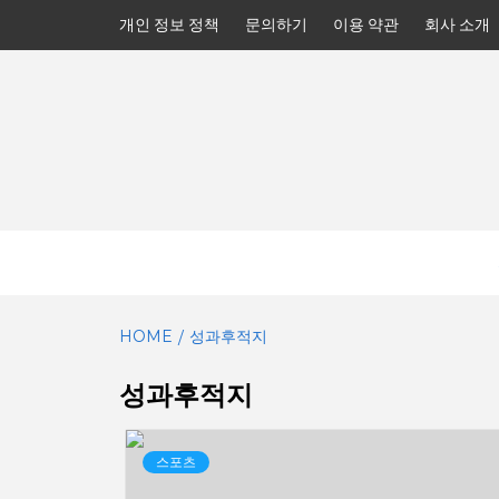
Skip
개인 정보 정책
문의하기
이용 약관
회사 소개
to
content
HOME
성과후적지
성과후적지
스포츠