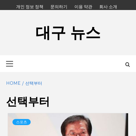
Skip
개인 정보 정책
문의하기
이용 약관
회사 소개
to
content
대구 뉴스
Primary
Menu
HOME
선택부터
선택부터
스포츠