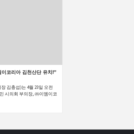
엠이코리아 김천산단 유치!”
김충섭)는 4월 23일 오전
영민 시의회 부의장, ㈜이엠이코