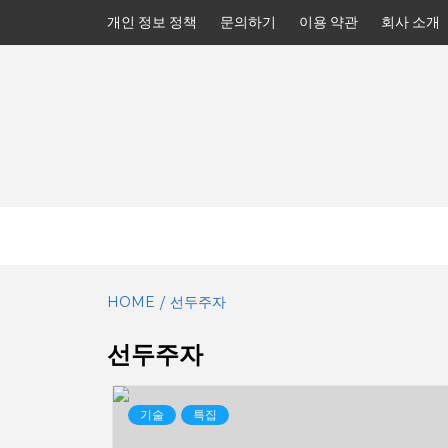
Skip
개인 정보 정책
문의하기
이용 약관
회사 소개
to
content
HOME
선두주자
선두주자
기술
특집