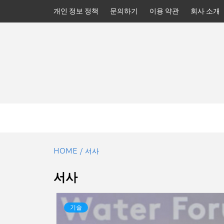
Skip
개인 정보 정책
문의하기
이용 약관
회사 소개
to
content
HOME
서사
서사
기술