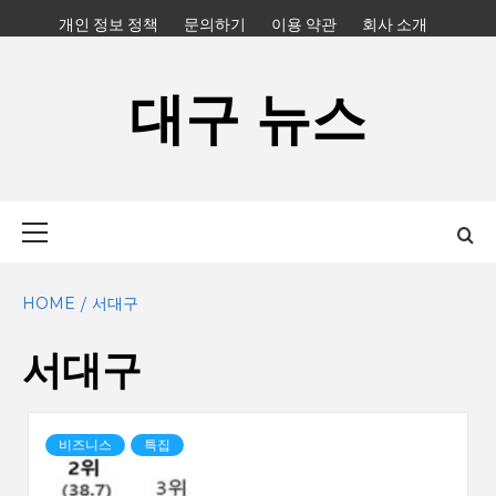
Skip
개인 정보 정책
문의하기
이용 약관
회사 소개
to
content
대구 뉴스
Primary
Menu
HOME
서대구
서대구
비즈니스
특집