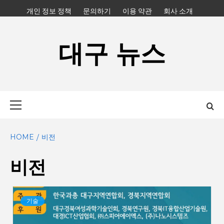
Skip
개인 정보 정책
문의하기
이용 약관
회사 소개
to
content
대구 뉴스
Primary
Menu
HOME
비전
비전
기술