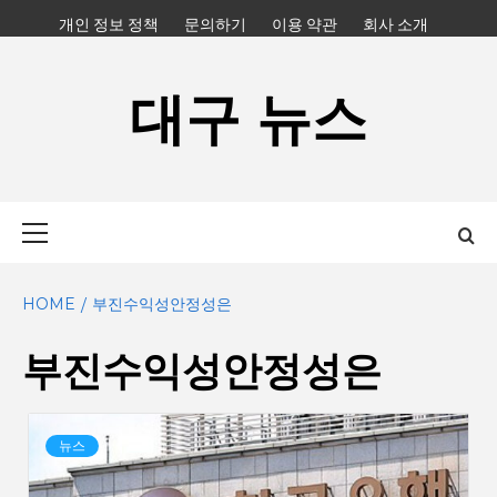
Skip
개인 정보 정책
문의하기
이용 약관
회사 소개
to
content
대구 뉴스
Primary
Menu
HOME
부진수익성안정성은
부진수익성안정성은
뉴스