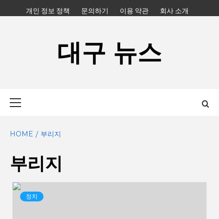
Skip
개인 정보 정책
문의하기
이용 약관
회사 소개
to
content
대구 뉴스
Primary
Menu
HOME
부리지
부리지
정치