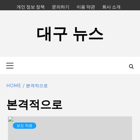
Skip
개인 정보 정책
문의하기
이용 약관
회사 소개
to
content
대구 뉴스
Primary
Menu
HOME
본격적으로
본격적으로
보도 자료