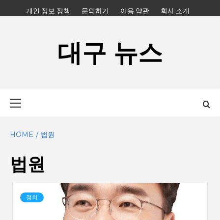
Skip
개인 정보 정책
문의하기
이용 약관
회사 소개
to
content
대구 뉴스
Primary
Menu
HOME
법원
법원
정치