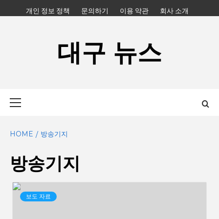
Skip
개인 정보 정책
문의하기
이용 약관
회사 소개
to
content
대구 뉴스
Primary
Menu
HOME
방송기지
방송기지
보도 자료