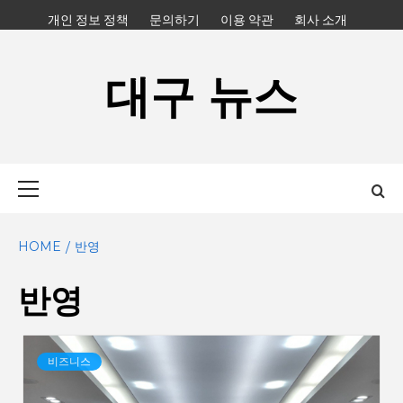
Skip
개인 정보 정책
문의하기
이용 약관
회사 소개
to
content
대구 뉴스
Primary
Menu
HOME
반영
반영
비즈니스