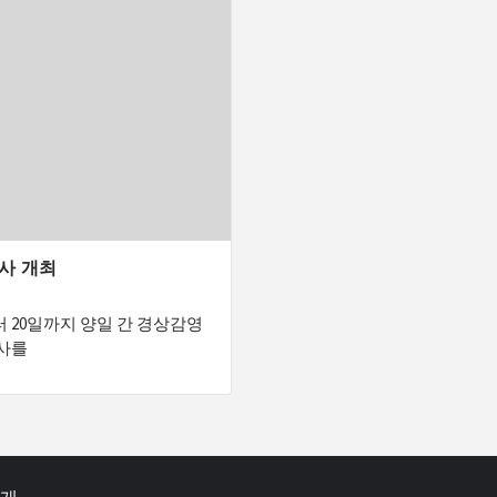
행사 개최
터 20일까지 양일 간 경상감영
행사를