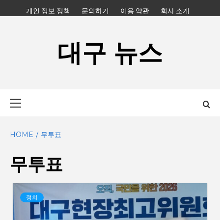
Skip
개인 정보 정책
문의하기
이용 약관
회사 소개
to
content
대구 뉴스
Primary
Menu
HOME
무투표
무투표
정치