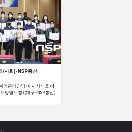
/사회)-NSP통신
복리관리담당 이 시상식을 마
북지방병무청) (대구=NSP통신)