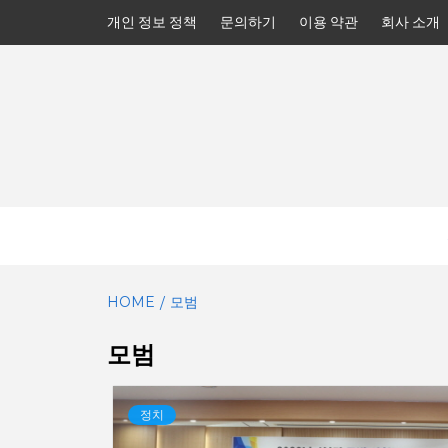
Skip
개인 정보 정책
문의하기
이용 약관
회사 소개
to
content
HOME
모범
모범
정치