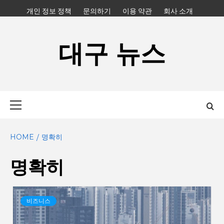
Skip
개인 정보 정책
문의하기
이용 약관
회사 소개
to
content
대구 뉴스
Primary
Menu
HOME
명확히
명확히
비즈니스