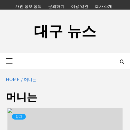
Skip
개인 정보 정책
문의하기
이용 약관
회사 소개
to
content
대구 뉴스
Primary
Menu
HOME
머니는
머니는
정치