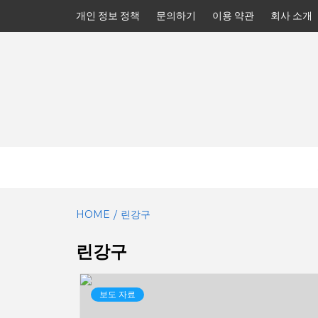
Skip
개인 정보 정책
문의하기
이용 약관
회사 소개
to
content
HOME
린강구
린강구
보도 자료