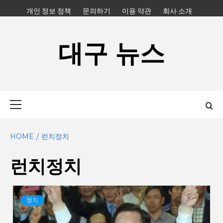
Skip
개인 정보 정책
문의하기
이용 약관
회사 소개
to
content
대구 뉴스
Primary
Menu
HOME
런치정치
런치정치
정치