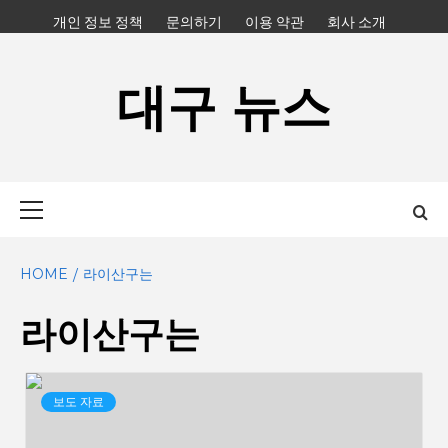
Skip
개인 정보 정책
문의하기
이용 약관
회사 소개
to
content
대구 뉴스
Primary
Menu
HOME
라이산구는
라이산구는
보도 자료