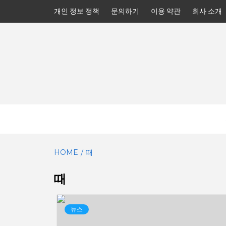
Skip
개인 정보 정책
문의하기
이용 약관
회사 소개
to
content
HOME
때
때
뉴스