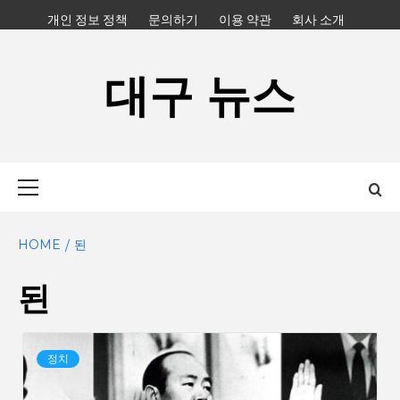
Skip
개인 정보 정책
문의하기
이용 약관
회사 소개
to
content
대구 뉴스
Primary
Menu
HOME
된
된
정치