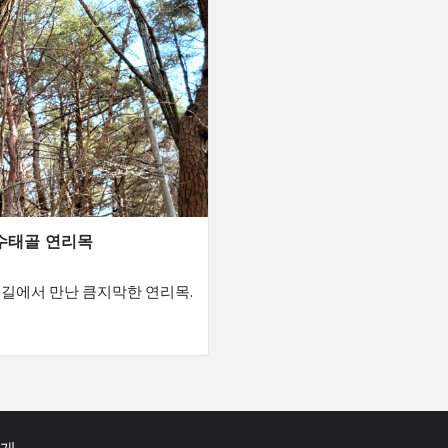
수태골 연리목
 길에서 만난 큼지막한 연리목.