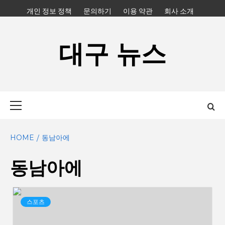
Skip
개인 정보 정책
문의하기
이용 약관
회사 소개
to
content
대구 뉴스
Primary
Menu
HOME
동남아에
동남아에
스포츠