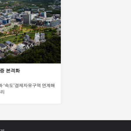
실증 본격화
화 ‘속도’경제자유구역 연계해
거리