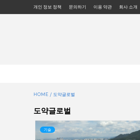
Skip
개인 정보 정책
문의하기
이용 약관
회사 소개
to
content
HOME
도약글로벌
도약글로벌
기술