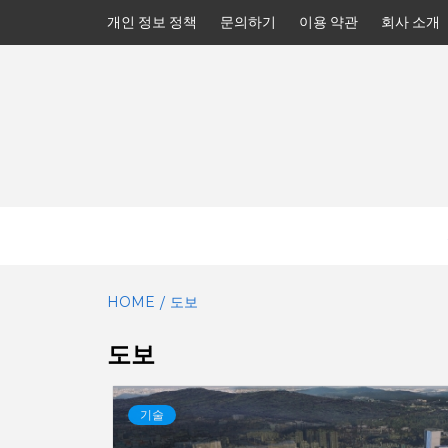
Skip
개인 정보 정책
문의하기
이용 약관
회사 소개
to
content
HOME
도보
도보
기술