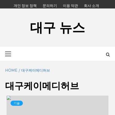
Skip
개인 정보 정책
문의하기
이용 약관
회사 소개
to
content
대구 뉴스
Primary
Menu
HOME
대구케이메디허브
대구케이메디허브
기술