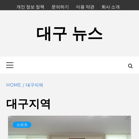
Skip
개인 정보 정책
문의하기
이용 약관
회사 소개
to
content
대구 뉴스
Primary
Menu
HOME
대구지역
대구지역
스포츠