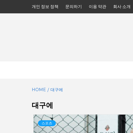
Skip
개인 정보 정책
문의하기
이용 약관
회사 소개
to
content
HOME
대구에
대구에
스포츠