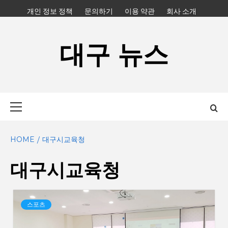
Skip
개인 정보 정책
문의하기
이용 약관
회사 소개
to
content
대구 뉴스
Primary
Menu
HOME
대구시교육청
대구시교육청
스포츠