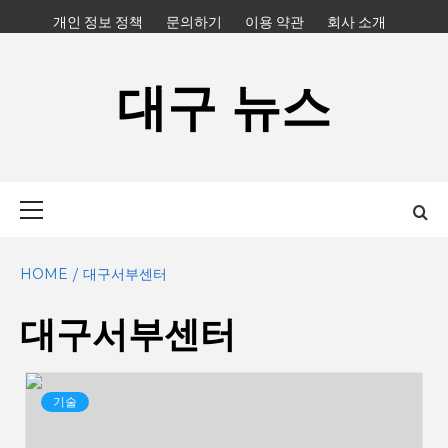
Skip
개인 정보 정책
문의하기
이용 약관
회사 소개
to
content
대구 뉴스
Primary
Menu
HOME
대구서부센터
대구서부센터
기술