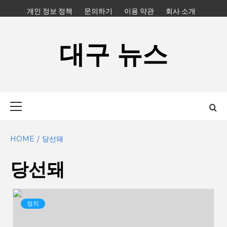
Skip
개인 정보 정책
문의하기
이용 약관
회사 소개
to
content
대구 뉴스
Primary
Menu
HOME
당선돼
당선돼
정치