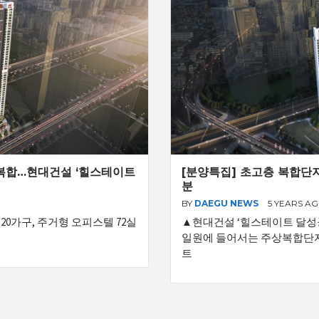
상복합…현대건설 ‘힐스테이트
[분양특집] 초고층 복합단지
분
BY
DAEGU NEWS
5 YEARS A
0가구, 주거형 오피스텔 72실
▲현대건설 ‘힐스테이트 달성공
일원에 들어서는 주상복합단지
트