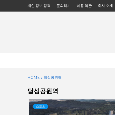
Skip
개인 정보 정책
문의하기
이용 약관
회사 소개
to
content
HOME
달성공원역
달성공원역
스포츠