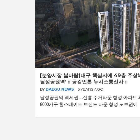
[분양시장 봄바람]대구 핵심지에 49층 주
달성공원역’ :: 공감언론 뉴시스통신사 ::
BY
DAEGU NEWS
5 YEARS AGO
달성공원역 역세권…신흥 주거타운 형성 아파트 32
8000가구 힐스테이트 브랜드 타운 형성 도보권에