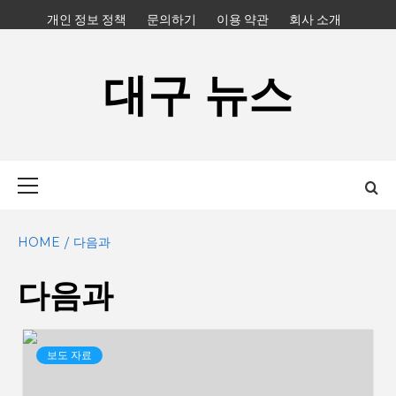
Skip
개인 정보 정책
문의하기
이용 약관
회사 소개
to
content
대구 뉴스
Primary
Menu
HOME
다음과
다음과
보도 자료