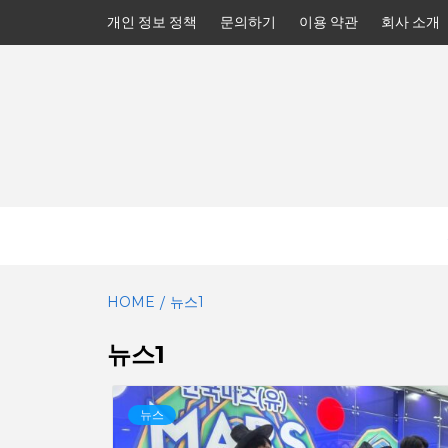
Skip
개인 정보 정책
문의하기
이용 약관
회사 소개
to
content
HOME
뉴스1
뉴스1
뉴스