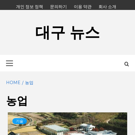
Skip
개인 정보 정책
문의하기
이용 약관
회사 소개
to
content
대구 뉴스
Primary
Menu
HOME
농업
농업
기술