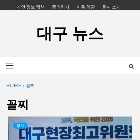
Skip
개인 정보 정책
문의하기
이용 약관
회사 소개
to
content
대구 뉴스
Primary
Menu
HOME
꼴찌
꼴찌
정치