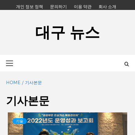
Skip
개인 정보 정책
문의하기
이용 약관
회사 소개
to
content
대구 뉴스
Primary
Menu
HOME
기사본문
기사본문
기술