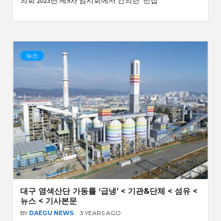
의회 2023년 제9차 임시회에서 건의한 ‘빈집
뉴스
대구 염색산단 가동률 ‘급냉’ < 기관&단체 < 섬유 <
뉴스 < 기사본문
BY
DAEGU NEWS
3 YEARS AGO