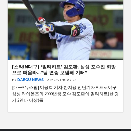
[스타IN대구] ‘멀티히트’ 김도환, 삼성 포수진 희망
으로 떠올라…”팀 연승 보탬돼 기뻐”
BY
DAEGU NEWS
3 MONTHS AGO
[대구=뉴스핌] 이웅희 기자·한지용 인턴기자 = 프로야구
삼성 라이온즈의 2000년생 포수 김도환이 멀티히트(한 경
기 2안타 이상)를