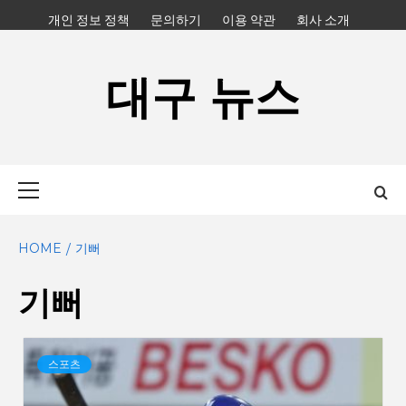
Skip
개인 정보 정책
문의하기
이용 약관
회사 소개
to
content
대구 뉴스
Primary
Menu
HOME
기뻐
기뻐
스포츠