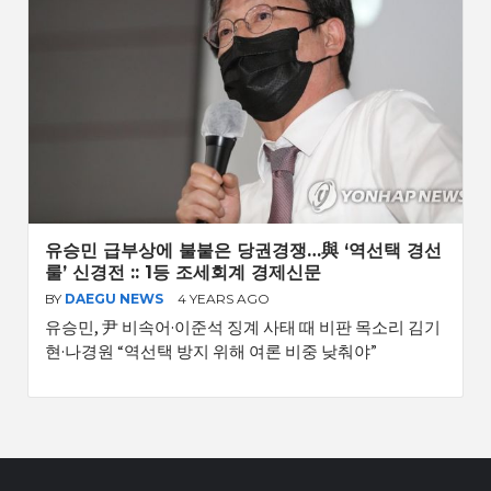
유승민 급부상에 불붙은 당권경쟁…與 ‘역선택 경선
룰’ 신경전 :: 1등 조세회계 경제신문
BY
DAEGU NEWS
4 YEARS AGO
유승민, 尹 비속어·이준석 징계 사태 때 비판 목소리 김기
현·나경원 “역선택 방지 위해 여론 비중 낮춰야”