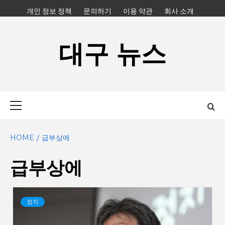
Skip
개인 정보 정책
문의하기
이용 약관
회사 소개
to
content
대구 뉴스
Primary
Menu
HOME
급부상에
급부상에
정치