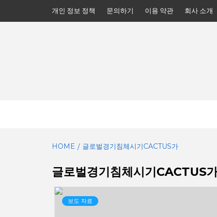
Skip
개인 정보 정책
문의하기
이용 약관
회사 소개
to
content
HOME
글로벌경기침체시기CACTUS가
글로벌경기침체시기CACTUS
보도 자료