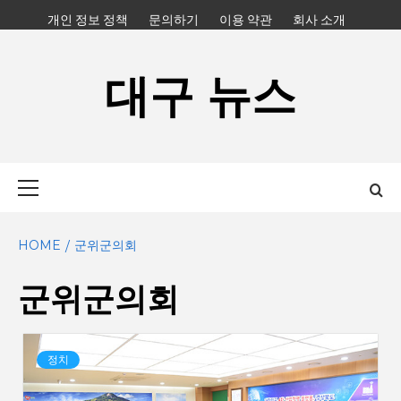
Skip
개인 정보 정책
문의하기
이용 약관
회사 소개
to
content
대구 뉴스
Primary
Menu
HOME
군위군의회
군위군의회
정치