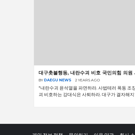
대구촛불행동, 내란수괴 비호 국민의힘 의원 
BY
DAEGU NEWS
2 YEARS AGO
“내란수괴 윤석열을 파면하라. 사법테러 폭동 조
괴 비호하는 강대식은 사퇴하라. 대구가 결자해지