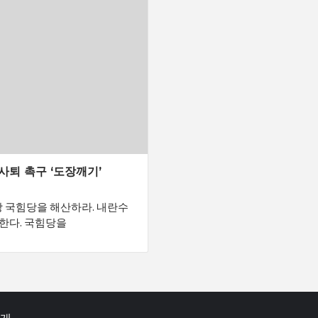
사퇴 촉구 ‘도장깨기’
장 국힘당을 해산하라. 내란수
한다. 국힘당을