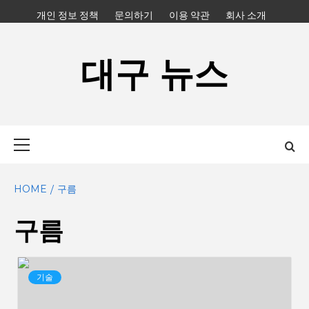
Skip
개인 정보 정책
문의하기
이용 약관
회사 소개
to
content
대구 뉴스
Primary
Menu
HOME
구름
구름
기술