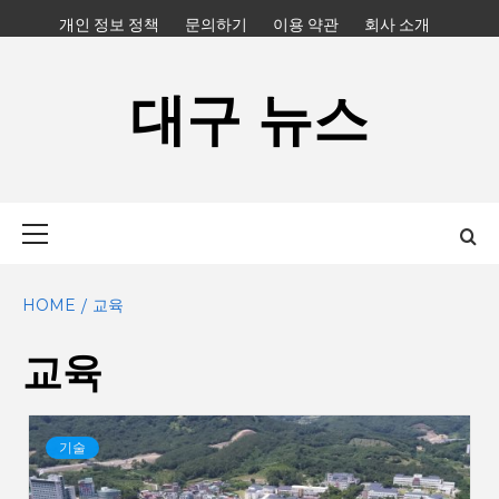
Skip
개인 정보 정책
문의하기
이용 약관
회사 소개
to
content
대구 뉴스
Primary
Menu
HOME
교육
교육
기술